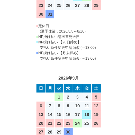
23
24
25
26
27
28
29
30
31
■
定休日
(夏季休業：2026/8/8～8/16)
■
NP掛け払い請求書発送日
■
NP掛け払い 【20日締め】
支払い条件変更申請 締切(～13:00)
■
NP掛け払い 【月末締め】
支払い条件変更申請 締切(～13:00)
2026年9月
日
月
火
水
木
金
土
1
2
3
4
5
6
7
8
9
10
11
12
13
14
15
16
17
18
19
20
21
22
23
24
25
26
27
28
29
30