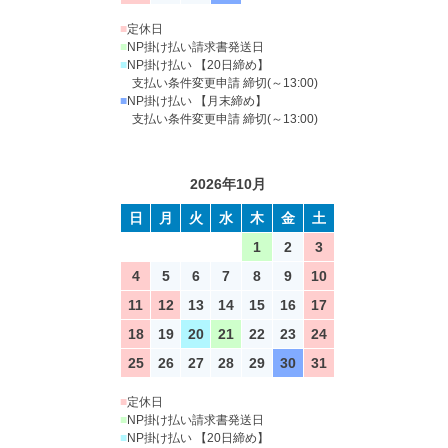
■
定休日
■
NP掛け払い請求書発送日
■
NP掛け払い 【20日締め】
支払い条件変更申請 締切(～13:00)
■
NP掛け払い 【月末締め】
支払い条件変更申請 締切(～13:00)
2026年10月
日
月
火
水
木
金
土
1
2
3
4
5
6
7
8
9
10
11
12
13
14
15
16
17
18
19
20
21
22
23
24
25
26
27
28
29
30
31
■
定休日
■
NP掛け払い請求書発送日
■
NP掛け払い 【20日締め】