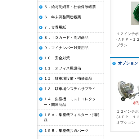
５．給与明細書・社会保険帳票
６．年末調整関連帳票
７．食券用紙
１２インチポ
８．ＩＤカード・周辺商品
(ＡＦＰ－１
ブラシ
９．マイナンバー対策用品
１０．安全対策
オプション
１１．オフィス用設備
１２．駐車場設備・補修部品
１３．駐車場システムサプライ
１４．集塵機・ミストコレクタ
ー・関連商品
１２インチポ
１５Ａ．集塵機フィルター・消耗
(ＡＦＰ－１
品
オプション
１５Ｂ．集塵機共通パーツ