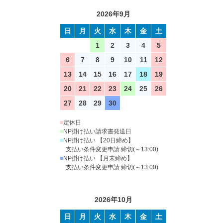
2026年9月
日
月
火
水
木
金
土
1
2
3
4
5
6
7
8
9
10
11
12
13
14
15
16
17
18
19
20
21
22
23
24
25
26
27
28
29
30
■
定休日
■
NP掛け払い請求書発送日
■
NP掛け払い 【20日締め】
支払い条件変更申請 締切(～13:00)
■
NP掛け払い 【月末締め】
支払い条件変更申請 締切(～13:00)
2026年10月
日
月
火
水
木
金
土