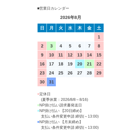
■営業日カレンダー
2026年8月
日
月
火
水
木
金
土
1
2
3
4
5
6
7
8
9
10
11
12
13
14
15
16
17
18
19
20
21
22
23
24
25
26
27
28
29
30
31
■
定休日
(夏季休業：2026/8/8～8/16)
■
NP掛け払い請求書発送日
■
NP掛け払い 【20日締め】
支払い条件変更申請 締切(～13:00)
■
NP掛け払い 【月末締め】
支払い条件変更申請 締切(～13:00)