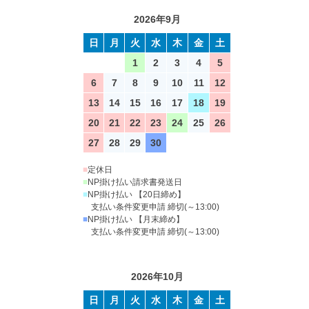
2026年9月
日
月
火
水
木
金
土
1
2
3
4
5
6
7
8
9
10
11
12
13
14
15
16
17
18
19
20
21
22
23
24
25
26
27
28
29
30
■
定休日
■
NP掛け払い請求書発送日
■
NP掛け払い 【20日締め】
支払い条件変更申請 締切(～13:00)
■
NP掛け払い 【月末締め】
支払い条件変更申請 締切(～13:00)
2026年10月
日
月
火
水
木
金
土