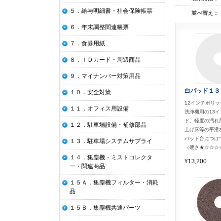
５．給与明細書・社会保険帳票
並べ替え：
６．年末調整関連帳票
７．食券用紙
８．ＩＤカード・周辺商品
９．マイナンバー対策用品
白パッド１３
１０．安全対策
12インチポリ
１１．オフィス用設備
洗浄機用の13
ド。軽度の汚れ
１２．駐車場設備・補修部品
上げ床等の平滑
パッド台につけ
１３．駐車場システムサプライ
（硬さ★☆☆☆
１４．集塵機・ミストコレクタ
¥13,200
ー・関連商品
１５Ａ．集塵機フィルター・消耗
品
１５Ｂ．集塵機共通パーツ