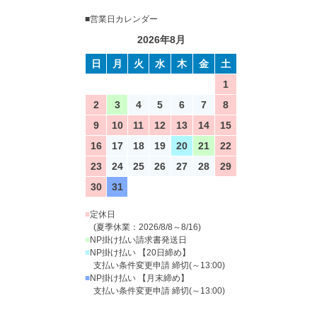
■営業日カレンダー
2026年8月
日
月
火
水
木
金
土
1
2
3
4
5
6
7
8
9
10
11
12
13
14
15
16
17
18
19
20
21
22
23
24
25
26
27
28
29
30
31
■
定休日
(夏季休業：2026/8/8～8/16)
■
NP掛け払い請求書発送日
■
NP掛け払い 【20日締め】
支払い条件変更申請 締切(～13:00)
■
NP掛け払い 【月末締め】
支払い条件変更申請 締切(～13:00)