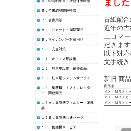
ました
５．給与明細書・社会保険帳票
６．年末調整関連帳票
古紙配合
７．食券用紙
近年の古
８．ＩＤカード・周辺商品
エコマー
９．マイナンバー対策用品
だきます
１０．安全対策
以下対応
１１．オフィス用設備
文手続き
１２．駐車場設備・補修部品
新旧 商
１３．駐車場システムサプライ
商品名
１４．集塵機・ミストコレクタ
ＭＸ・ＭＲＸカ
ー・関連商品
ＭＸ・ＭＲＸカ
ＭＸ・ＭＲＸカ
１５Ａ．集塵機フィルター・消耗
品
１５Ｂ．集塵機共通パーツ
１６．集塵機サービス