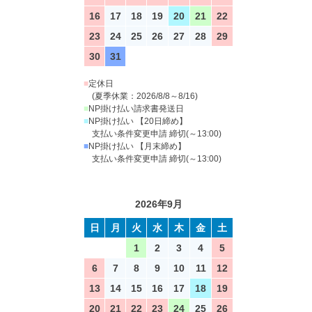
16
17
18
19
20
21
22
23
24
25
26
27
28
29
30
31
■
定休日
(夏季休業：2026/8/8～8/16)
■
NP掛け払い請求書発送日
■
NP掛け払い 【20日締め】
支払い条件変更申請 締切(～13:00)
■
NP掛け払い 【月末締め】
支払い条件変更申請 締切(～13:00)
2026年9月
日
月
火
水
木
金
土
1
2
3
4
5
6
7
8
9
10
11
12
13
14
15
16
17
18
19
20
21
22
23
24
25
26