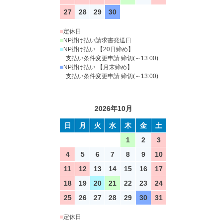
27
28
29
30
■
定休日
■
NP掛け払い請求書発送日
■
NP掛け払い 【20日締め】
支払い条件変更申請 締切(～13:00)
■
NP掛け払い 【月末締め】
支払い条件変更申請 締切(～13:00)
2026年10月
日
月
火
水
木
金
土
1
2
3
4
5
6
7
8
9
10
11
12
13
14
15
16
17
18
19
20
21
22
23
24
25
26
27
28
29
30
31
■
定休日