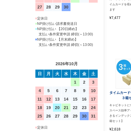
イムカードを収
27
28
29
30
ます
¥7,477
■
定休日
■
NP掛け払い請求書発送日
■
NP掛け払い 【20日締め】
支払い条件変更申請 締切(～13:00)
■
NP掛け払い 【月末締め】
支払い条件変更申請 締切(～13:00)
2026年10月
日
月
火
水
木
金
土
1
2
3
4
5
6
7
8
9
10
タイムカー
３箱
11
12
13
14
15
16
17
キャビネットに
18
19
20
21
22
23
24
スペース効率ア
25
26
27
28
29
30
31
きるインデック
箱セット】
■
定休日
¥2,618