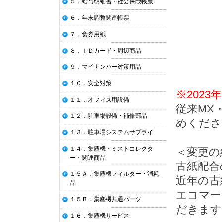
５．給与明細書・社会保険帳票
６．年末調整関連帳票
７．食券用紙
８．ＩＤカード・周辺商品
９．マイナンバー対策用品
１０．安全対策
※202
１１．オフィス用設備
従来MX
１２．駐車場設備・補修部品
めくださ
１３．駐車場システムサプライ
１４．集塵機・ミストコレクタ
＜変更の
ー・関連商品
古紙配合
１５Ａ．集塵機フィルター・消耗
近年の古
品
エコマー
１５Ｂ．集塵機共通パーツ
だきます
１６．集塵機サービス