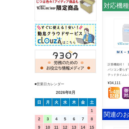
対応機種
ＭＸ－
計算機能付！ 
パソコン要らず
テッドタイムレ
¥34,111
■営業日カレンダー
2026年8月
日
月
火
水
木
金
土
1
関連の
2
3
4
5
6
7
8
9
10
11
12
13
14
15