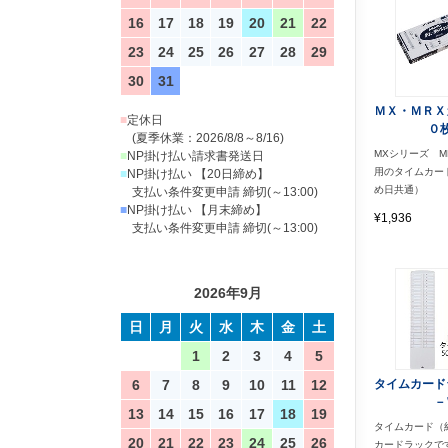
16
17
18
19
20
21
22
23
24
25
26
27
28
29
30
31
ＭＸ・ＭＲＸ
■
定休日
０
(夏季休業：2026/8/8～8/16)
MXシリーズ M
■
NP掛け払い請求書発送日
用のタイムカー
■
NP掛け払い 【20日締め】
め日共通）
支払い条件変更申請 締切(～13:00)
■
NP掛け払い 【月末締め】
¥1,936
支払い条件変更申請 締切(～13:00)
2026年9月
日
月
火
水
木
金
土
1
2
3
4
5
6
7
8
9
10
11
12
タイムカード
－
13
14
15
16
17
18
19
タイムカード（
20
21
22
23
24
25
26
カードラックで