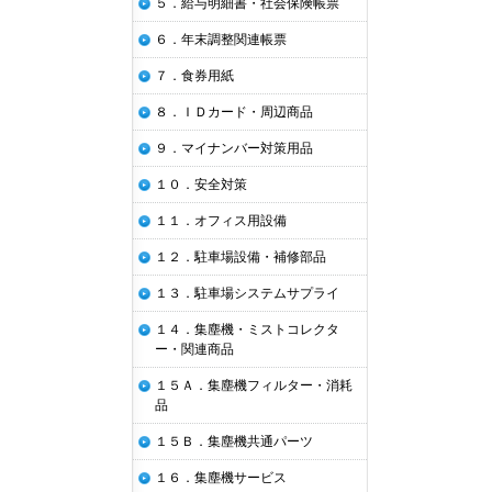
５．給与明細書・社会保険帳票
６．年末調整関連帳票
７．食券用紙
８．ＩＤカード・周辺商品
９．マイナンバー対策用品
１０．安全対策
１１．オフィス用設備
１２．駐車場設備・補修部品
１３．駐車場システムサプライ
１４．集塵機・ミストコレクタ
ー・関連商品
１５Ａ．集塵機フィルター・消耗
品
１５Ｂ．集塵機共通パーツ
１６．集塵機サービス