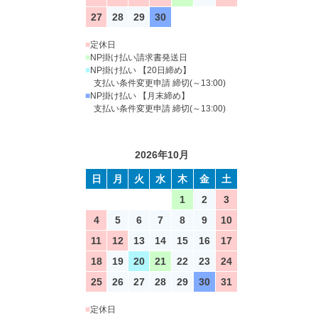
27
28
29
30
■
定休日
■
NP掛け払い請求書発送日
■
NP掛け払い 【20日締め】
支払い条件変更申請 締切(～13:00)
■
NP掛け払い 【月末締め】
支払い条件変更申請 締切(～13:00)
2026年10月
日
月
火
水
木
金
土
1
2
3
4
5
6
7
8
9
10
11
12
13
14
15
16
17
18
19
20
21
22
23
24
25
26
27
28
29
30
31
■
定休日