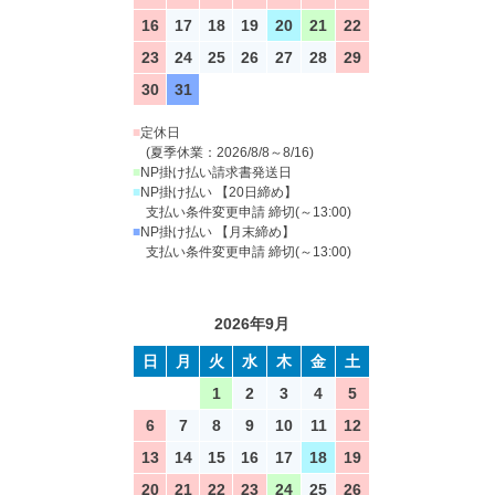
16
17
18
19
20
21
22
23
24
25
26
27
28
29
30
31
■
定休日
(夏季休業：2026/8/8～8/16)
■
NP掛け払い請求書発送日
■
NP掛け払い 【20日締め】
支払い条件変更申請 締切(～13:00)
■
NP掛け払い 【月末締め】
支払い条件変更申請 締切(～13:00)
2026年9月
日
月
火
水
木
金
土
1
2
3
4
5
6
7
8
9
10
11
12
13
14
15
16
17
18
19
20
21
22
23
24
25
26