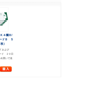
Ｋ４欄Ｂ/
ードＢ ５
０枚）
ズ および
カード ２０日
とめ買いで送