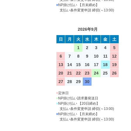
■
NP掛け払い 【月末締め】
支払い条件変更申請 締切(～13:00)
2026年9月
日
月
火
水
木
金
土
1
2
3
4
5
6
7
8
9
10
11
12
13
14
15
16
17
18
19
20
21
22
23
24
25
26
27
28
29
30
■
定休日
■
NP掛け払い請求書発送日
■
NP掛け払い 【20日締め】
支払い条件変更申請 締切(～13:00)
■
NP掛け払い 【月末締め】
支払い条件変更申請 締切(～13:00)