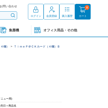
お問い合わせ
0
ログイン
会員登録
購入履歴
カート
集塵機
オフィス用品・その他
（４欄）
>
ＴｉｍｅＰ＠ＣＫカード（４欄）Ｂ
メニュー用)
発売日＋商品名