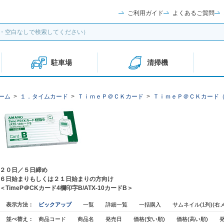
ご利用ガイド
よくあるご質問
駐車場
清掃機
ーム
>
１．タイムカード
>
ＴｉｍｅＰ＠ＣＫカード
>
ＴｉｍｅＰ＠ＣＫカード
２０日／５日締め
６日始まりもしくは２１日始まりの方向け
＜TimeP＠CKカード4欄印字B/ATX-10カードB＞
表示方法：
ピックアップ
一覧
詳細一覧
一括購入
サムネイル(1列)(右
並べ替え：
商品コード
商品名
発売日
価格(安い順)
価格(高い順)