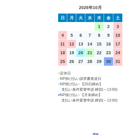
2026年10月
日
月
火
水
木
金
土
1
2
3
4
5
6
7
8
9
10
11
12
13
14
15
16
17
18
19
20
21
22
23
24
25
26
27
28
29
30
31
■
定休日
■
NP掛け払い請求書発送日
■
NP掛け払い 【20日締め】
支払い条件変更申請 締切(～13:00)
■
NP掛け払い 【月末締め】
支払い条件変更申請 締切(～13:00)