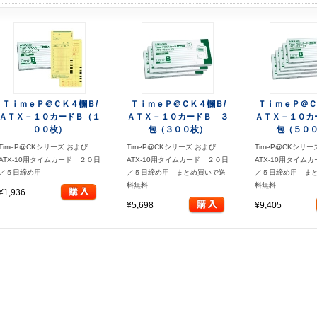
ＴｉｍｅＰ＠ＣＫ４欄Ｂ/
ＴｉｍｅＰ＠ＣＫ４欄Ｂ/
ＴｉｍｅＰ＠Ｃ
ＡＴＸ－１０カードＢ（１
ＡＴＸ－１０カードＢ ３
ＡＴＸ－１０カ
００枚）
包（３００枚）
包（５０
TimeP@CKシリーズ および
TimeP@CKシリーズ および
TimeP@CKシリー
ATX-10用タイムカード ２０日
ATX-10用タイムカード ２０日
ATX-10用タイム
／５日締め用
／５日締め用 まとめ買いで送
／５日締め用 ま
料無料
料無料
¥1,936
¥5,698
¥9,405