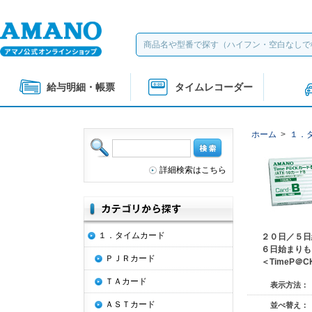
給与明細・帳票
タイムレコーダー
ホーム
>
１．
詳細検索はこちら
１．タイムカード
２０日／５日
６日始まりも
ＰＪＲカード
＜TimeP＠
ＴＡカード
表示方法：
ＡＳＴカード
並べ替え：