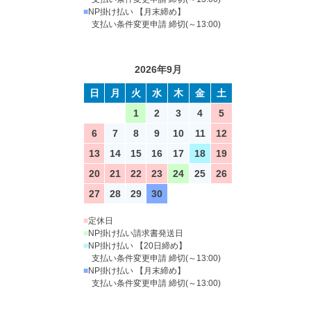
■
NP掛け払い 【月末締め】
支払い条件変更申請 締切(～13:00)
2026年9月
日
月
火
水
木
金
土
1
2
3
4
5
6
7
8
9
10
11
12
13
14
15
16
17
18
19
20
21
22
23
24
25
26
27
28
29
30
■
定休日
■
NP掛け払い請求書発送日
■
NP掛け払い 【20日締め】
支払い条件変更申請 締切(～13:00)
■
NP掛け払い 【月末締め】
支払い条件変更申請 締切(～13:00)