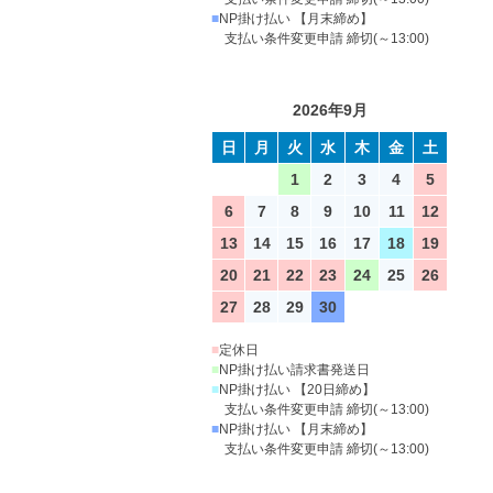
■
NP掛け払い 【月末締め】
支払い条件変更申請 締切(～13:00)
2026年9月
日
月
火
水
木
金
土
1
2
3
4
5
6
7
8
9
10
11
12
13
14
15
16
17
18
19
20
21
22
23
24
25
26
27
28
29
30
■
定休日
■
NP掛け払い請求書発送日
■
NP掛け払い 【20日締め】
支払い条件変更申請 締切(～13:00)
■
NP掛け払い 【月末締め】
支払い条件変更申請 締切(～13:00)