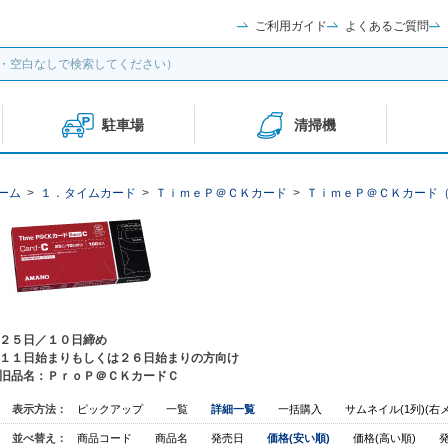
ご利用ガイド
よくあるご質問
駐車場
清掃機
ーム
>
１．タイムカード
>
ＴｉｍｅＰ＠ＣＫカード
>
ＴｉｍｅＰ＠ＣＫカード
２５日／１０日締め
１１日始まりもしくは２６日始まりの方向け
旧品名：ＰｒｏＰ＠ＣＫカードＣ
表示方法：
ピックアップ
一覧
詳細一覧
一括購入
サムネイル(1列)(右
並べ替え：
商品コード
商品名
発売日
価格(安い順)
価格(高い順)