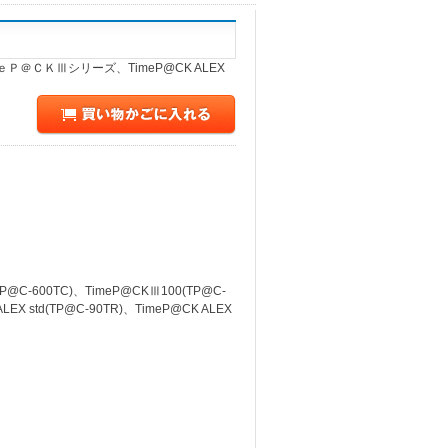
Ｐ＠ＣＫⅢシリーズ、TimeP@CK ALEX
C-600TC)、TimeP@CKⅢ100(TP@C-
LEX std(TP@C-90TR)、TimeP@CK ALEX