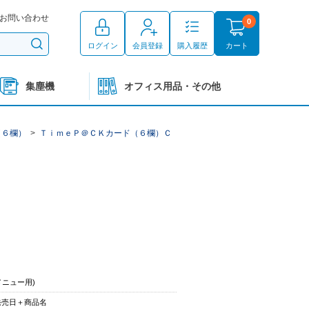
お問い合わせ
0
ログイン
会員登録
購入履歴
カート
集塵機
オフィス用品・その他
（６欄）
>
ＴｉｍｅＰ＠ＣＫカード（６欄）Ｃ
メニュー用)
発売日＋商品名