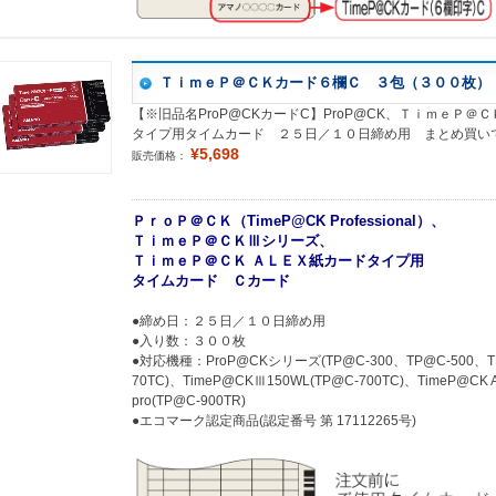
ＴｉｍｅＰ＠ＣＫカード６欄Ｃ ３包（３００枚）
【※旧品名ProP@CKカードC】ProP@CK、ＴｉｍｅＰ＠ＣＫ
タイプ用タイムカード ２５日／１０日締め用 まとめ買い
¥5,698
販売価格：
ＰｒｏＰ＠ＣＫ（TimeP@CK Professional）、
ＴｉｍｅＰ＠ＣＫⅢシリーズ、
ＴｉｍｅＰ＠ＣＫ ＡＬＥＸ紙カードタイプ用
タイムカード Ｃカード
●締め日：２５日／１０日締め用
●入り数：３００枚
●対応機種：ProP@CKシリーズ(TP@C-300、TP@C-500、TP@
70TC)、TimeP@CKⅢ150WL(TP@C-700TC)、TimeP@CK A
pro(TP@C-900TR)
●エコマーク認定商品(認定番号 第 17112265号)