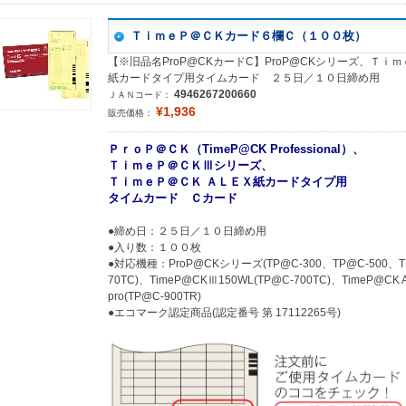
ＴｉｍｅＰ＠ＣＫカード６欄Ｃ（１００枚）
【※旧品名ProP@CKカードC】ProP@CKシリーズ、Ｔｉｍｅ
紙カードタイプ用タイムカード ２５日／１０日締め用
4946267200660
ＪＡＮコード：
¥1,936
販売価格：
ＰｒｏＰ＠ＣＫ（TimeP@CK Professional）、
ＴｉｍｅＰ＠ＣＫⅢシリーズ、
ＴｉｍｅＰ＠ＣＫ ＡＬＥＸ紙カードタイプ用
タイムカード Ｃカード
●締め日：２５日／１０日締め用
●入り数：１００枚
●対応機種：ProP@CKシリーズ(TP@C-300、TP@C-500、TP@
70TC)、TimeP@CKⅢ150WL(TP@C-700TC)、TimeP@CK A
pro(TP@C-900TR)
●エコマーク認定商品(認定番号 第 17112265号)