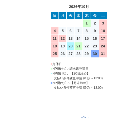
2026年10月
日
月
火
水
木
金
土
1
2
3
4
5
6
7
8
9
10
11
12
13
14
15
16
17
18
19
20
21
22
23
24
25
26
27
28
29
30
31
■
定休日
■
NP掛け払い請求書発送日
■
NP掛け払い 【20日締め】
支払い条件変更申請 締切(～13:00)
■
NP掛け払い 【月末締め】
支払い条件変更申請 締切(～13:00)