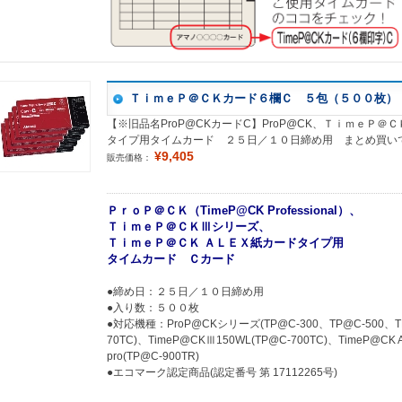
ＴｉｍｅＰ＠ＣＫカード６欄Ｃ ５包（５００枚）
【※旧品名ProP@CKカードC】ProP@CK、ＴｉｍｅＰ＠ＣＫ
タイプ用タイムカード ２５日／１０日締め用 まとめ買い
¥9,405
販売価格：
ＰｒｏＰ＠ＣＫ（TimeP@CK Professional）、
ＴｉｍｅＰ＠ＣＫⅢシリーズ、
ＴｉｍｅＰ＠ＣＫ ＡＬＥＸ紙カードタイプ用
タイムカード Ｃカード
●締め日：２５日／１０日締め用
●入り数：５００枚
●対応機種：ProP@CKシリーズ(TP@C-300、TP@C-500、TP@
70TC)、TimeP@CKⅢ150WL(TP@C-700TC)、TimeP@CK A
pro(TP@C-900TR)
●エコマーク認定商品(認定番号 第 17112265号)