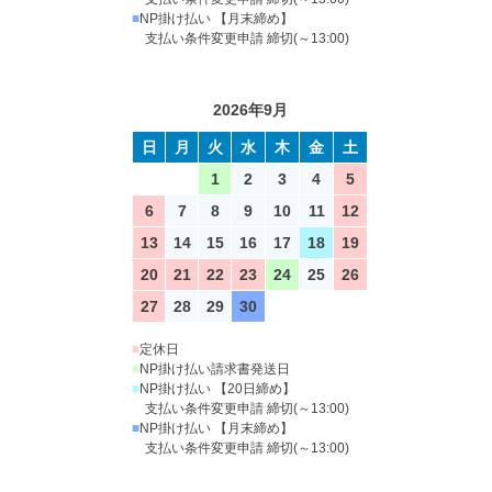
■
NP掛け払い 【月末締め】
支払い条件変更申請 締切(～13:00)
2026年9月
日
月
火
水
木
金
土
1
2
3
4
5
6
7
8
9
10
11
12
13
14
15
16
17
18
19
20
21
22
23
24
25
26
27
28
29
30
■
定休日
■
NP掛け払い請求書発送日
■
NP掛け払い 【20日締め】
支払い条件変更申請 締切(～13:00)
■
NP掛け払い 【月末締め】
支払い条件変更申請 締切(～13:00)