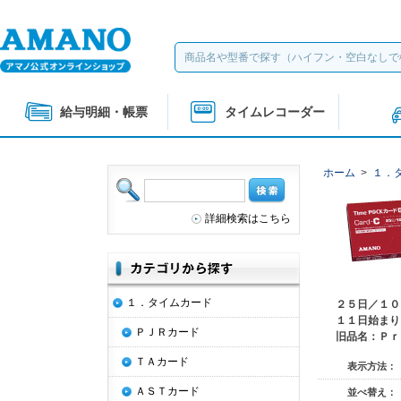
給与明細・帳票
タイムレコーダー
ホーム
>
１．
詳細検索はこちら
１．タイムカード
２５日／１０
１１日始まり
ＰＪＲカード
旧品名：Ｐｒ
ＴＡカード
表示方法：
ＡＳＴカード
並べ替え：