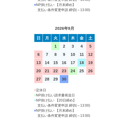
■
NP掛け払い 【月末締め】
支払い条件変更申請 締切(～13:00)
2026年9月
日
月
火
水
木
金
土
1
2
3
4
5
6
7
8
9
10
11
12
13
14
15
16
17
18
19
20
21
22
23
24
25
26
27
28
29
30
■
定休日
■
NP掛け払い請求書発送日
■
NP掛け払い 【20日締め】
支払い条件変更申請 締切(～13:00)
■
NP掛け払い 【月末締め】
支払い条件変更申請 締切(～13:00)