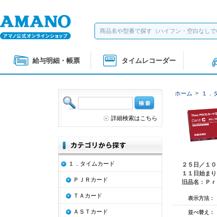
給与明細・帳票
タイムレコーダー
ホーム
>
１．
詳細検索はこちら
１．タイムカード
２５日／１０
１１日始まり
ＰＪＲカード
旧品名：Ｐｒ
ＴＡカード
表示方法：
ＡＳＴカード
並べ替え：