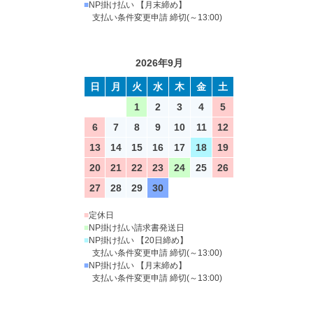
■
NP掛け払い 【月末締め】
支払い条件変更申請 締切(～13:00)
2026年9月
日
月
火
水
木
金
土
1
2
3
4
5
6
7
8
9
10
11
12
13
14
15
16
17
18
19
20
21
22
23
24
25
26
27
28
29
30
■
定休日
■
NP掛け払い請求書発送日
■
NP掛け払い 【20日締め】
支払い条件変更申請 締切(～13:00)
■
NP掛け払い 【月末締め】
支払い条件変更申請 締切(～13:00)