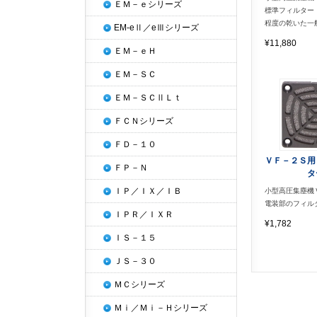
ＥＭ－ｅシリーズ
標準フィルター
程度の乾いた一
EM-eⅡ／eⅢシリーズ
¥11,880
ＥＭ－ｅＨ
ＥＭ－ＳＣ
ＥＭ－ＳＣⅡＬｔ
ＦＣＮシリーズ
ＦＤ－１０
ＶＦ－２Ｓ用
ＦＰ－Ｎ
タ
ＩＰ／ＩＸ／ＩＢ
小型高圧集塵
電装部のフィル
ＩＰＲ／ＩＸＲ
¥1,782
ＩＳ－１５
ＪＳ－３０
ＭＣシリーズ
Ｍｉ／Ｍｉ－Ｈシリーズ