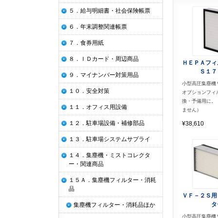
５．給与明細書・社会保険帳票
６．年末調整関連帳票
７．食券用紙
８．ＩＤカード・周辺商品
ＨＥＰＡフィ
Ｓ１７
９．マイナンバー対策用品
小型高圧集塵
１０．安全対策
オプションフィ
換・予備用に。
１１．オフィス用設備
ません）
１２．駐車場設備・補修部品
¥38,610
１３．駐車場システムサプライ
１４．集塵機・ミストコレクタ
ー・関連商品
１５Ａ．集塵機フィルター・消耗
品
ＶＦ－２Ｓ用
タ
集塵機フィルター・消耗品ほか
小型高圧集塵